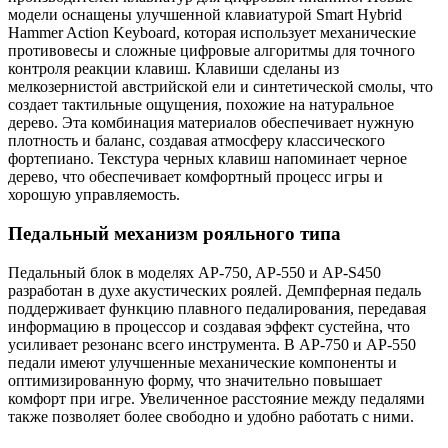
модели оснащены улучшенной клавиатурой Smart Hybrid
Hammer Action Keyboard, которая использует механические
противовесы и сложные цифровые алгоритмы для точного
контроля реакции клавиш. Клавиши сделаны из
мелкозернистой австрийской ели и синтетической смолы, что
создает тактильные ощущения, похожие на натуральное
дерево. Эта комбинация материалов обеспечивает нужную
плотность и баланс, создавая атмосферу классического
фортепиано. Текстура черных клавиш напоминает черное
дерево, что обеспечивает комфортный процесс игры и
хорошую управляемость.
Педальный механизм рояльного типа
Педальный блок в моделях AP-750, AP-550 и AP-S450
разработан в духе акустических роялей. Демпферная педаль
поддерживает функцию плавного педалирования, передавая
информацию в процессор и создавая эффект сустейна, что
усиливает резонанс всего инструмента. В AP-750 и AP-550
педали имеют улучшенные механические компоненты и
оптимизированную форму, что значительно повышает
комфорт при игре. Увеличенное расстояние между педалями
также позволяет более свободно и удобно работать с ними.