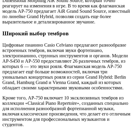
Dimensional Morphing AiR Sound Source, который точно
реагирует на изменения в игре. В то время как флагманская
модель AP-750 предлагает AiR Grand Sound Source, известный
по линейке Grand Hybrid, позволяя создать еще более
выразительное и детализированное звучание.
Широкий выбор тембров
Цифровые пианино Casio Celviano предлагают разнообразие
встроенных тембров, включая звуки фортепиано,
электропианино, струнных инструментов и органов. Модели
AP-S450 и AP-550 предоставляют 26 различных тембров, из
которых 6 — это звуки рояля. Флагманская модель AP-750
предлагает ещё больше возможностей, включая три
уникальных концертных рояля из серии Grand Hybrid: Berlin
Grand, Hamburg Grand и Vienna Grand, каждый из которых
обладает своими характерными звуковыми особенностями.
Кроме того, AP-750 включает 10 эксклюзивных тембров из
коллекции «Classical Piano Repertoire», созданных специально
для исполнения разнообразной фортепианной музыки,
включая классические произведения, что делает его отличным
инструментом для профессиональных музыкантов и
студентов.