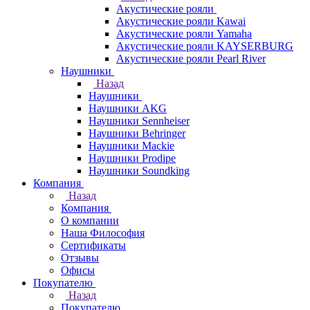
Акустические рояли
Акустические рояли Kawai
Акустические рояли Yamaha
Акустические рояли KAYSERBURG
Акустические рояли Pearl River
Наушники
Назад
Наушники
Наушники AKG
Наушники Sennheiser
Наушники Behringer
Наушники Mackie
Наушники Prodipe
Наушники Soundking
Компания
Назад
Компания
О компании
Наша Философия
Сертификаты
Отзывы
Офисы
Покупателю
Назад
Покупателю