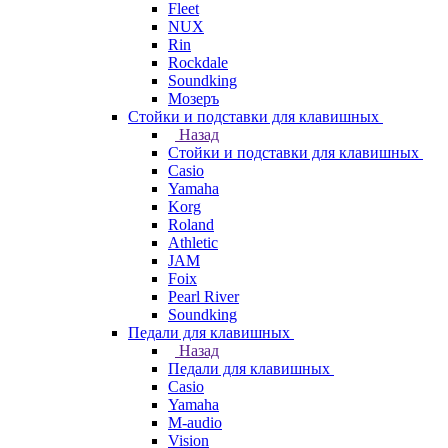
Fleet
NUX
Rin
Rockdale
Soundking
Мозеръ
Стойки и подставки для клавишных
Назад
Стойки и подставки для клавишных
Casio
Yamaha
Korg
Roland
Athletic
JAM
Foix
Pearl River
Soundking
Педали для клавишных
Назад
Педали для клавишных
Casio
Yamaha
M-audio
Vision