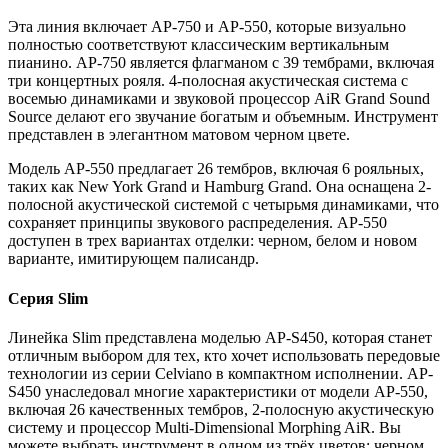
Эта линия включает AP-750 и AP-550, которые визуально
полностью соответствуют классическим вертикальным
пианино. AP-750 является флагманом с 39 тембрами, включая
три концертных рояля. 4-полосная акустическая система с
восемью динамиками и звуковой процессор AiR Grand Sound
Source делают его звучание богатым и объемным. Инструмент
представлен в элегантном матовом черном цвете.
Модель AP-550 предлагает 26 тембров, включая 6 рояльных,
таких как New York Grand и Hamburg Grand. Она оснащена 2-
полосной акустической системой с четырьмя динамиками, что
сохраняет принципы звукового распределения. AP-550
доступен в трех вариантах отделки: черном, белом и новом
варианте, имитирующем палисандр.
Серия Slim
Линейка Slim представлена моделью AP-S450, которая станет
отличным выбором для тех, кто хочет использовать передовые
технологии из серии Celviano в компактном исполнении. AP-
S450 унаследовал многие характеристики от модели AP-550,
включая 26 качественных тембров, 2-полосную акустическую
систему и процессор Multi-Dimensional Morphing AiR. Вы
можете выбрать инструмент в одном из трёх цветов: черном,