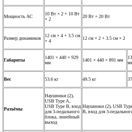
10 Вт × 2 + 10 Вт
Мощность АС
20 Вт + 20 Вт
× 2
12 см × 4 + 3.5 см
Размер динамиков
12 см × 2 + 3.5 см × 2
× 4
1401 × 440 × 929
13
Габариты
1401 × 440 × 891 мм
мм
м
Вес
53.6 кг
49.5 кг
37
Наушники (2),
USB Type A,
USB Type B, вход
Наушники (2), USB Typ
Разъёмы
для 3-педального
B, вход для 3-педальног
блока, линейный
выход