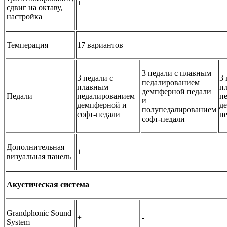
+
сдвиг на октаву,
настройка
Темперация
17 вариантов
3 педали с плавным
3 педали с
3 
педалированием
плавным
п
демпферной педали
Педали
педалированием
п
и
демпферной и
д
полупедалированием
софт-педали
п
софт-педали
Дополнительная
+
визуальная панель
Акустическая система
Grandphonic Sound
+
-
System