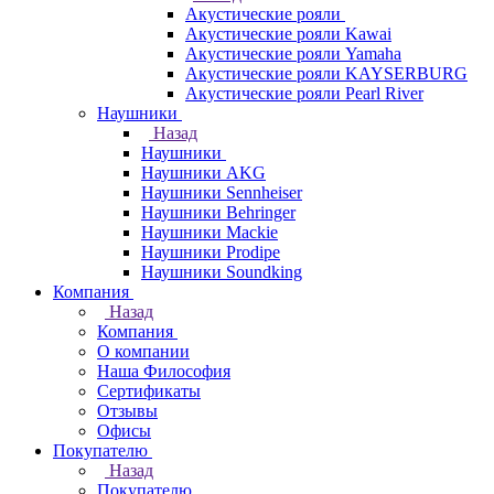
Акустические рояли
Акустические рояли Kawai
Акустические рояли Yamaha
Акустические рояли KAYSERBURG
Акустические рояли Pearl River
Наушники
Назад
Наушники
Наушники AKG
Наушники Sennheiser
Наушники Behringer
Наушники Mackie
Наушники Prodipe
Наушники Soundking
Компания
Назад
Компания
О компании
Наша Философия
Сертификаты
Отзывы
Офисы
Покупателю
Назад
Покупателю