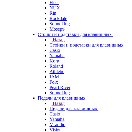
Fleet
NUX
Rin
Rockdale
Soundking
Мозеръ
Стойки и подставки для клавишных
Назад
Стойки и подставки для клавишных
Casio
Yamaha
Korg
Roland
Athletic
JAM
Foix
Pearl River
Soundking
Педали для клавишных
Назад
Педали для клавишных
Casio
Yamaha
M-audio
Vision