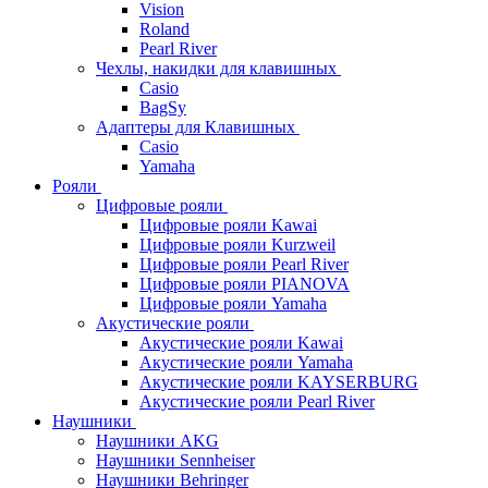
Vision
Roland
Pearl River
Чехлы, накидки для клавишных
Casio
BagSy
Адаптеры для Клавишных
Casio
Yamaha
Рояли
Цифровые рояли
Цифровые рояли Kawai
Цифровые рояли Kurzweil
Цифровые рояли Pearl River
Цифровые рояли PIANOVA
Цифровые рояли Yamaha
Акустические рояли
Акустические рояли Kawai
Акустические рояли Yamaha
Акустические рояли KAYSERBURG
Акустические рояли Pearl River
Наушники
Наушники AKG
Наушники Sennheiser
Наушники Behringer