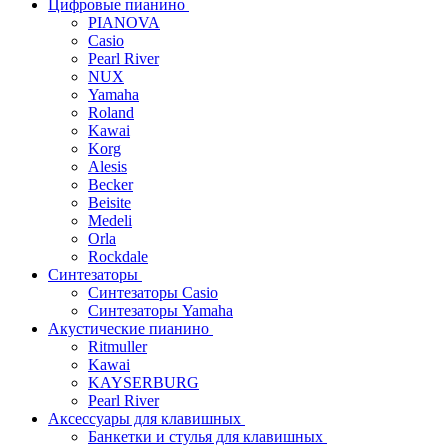
Цифровые пианино
PIANOVA
Casio
Pearl River
NUX
Yamaha
Roland
Kawai
Korg
Alesis
Becker
Beisite
Medeli
Orla
Rockdale
Синтезаторы
Синтезаторы Casio
Синтезаторы Yamaha
Акустические пианино
Ritmuller
Kawai
KAYSERBURG
Pearl River
Аксессуары для клавишных
Банкетки и стулья для клавишных