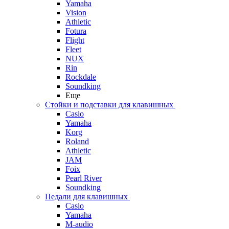
Yamaha
Vision
Athletic
Fotura
Flight
Fleet
NUX
Rin
Rockdale
Soundking
Еще
Стойки и подставки для клавишных
Casio
Yamaha
Korg
Roland
Athletic
JAM
Foix
Pearl River
Soundking
Педали для клавишных
Casio
Yamaha
M-audio