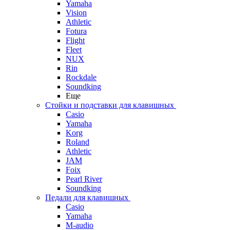
Yamaha
Vision
Athletic
Fotura
Flight
Fleet
NUX
Rin
Rockdale
Soundking
Еще
Стойки и подставки для клавишных
Casio
Yamaha
Korg
Roland
Athletic
JAM
Foix
Pearl River
Soundking
Педали для клавишных
Casio
Yamaha
M-audio