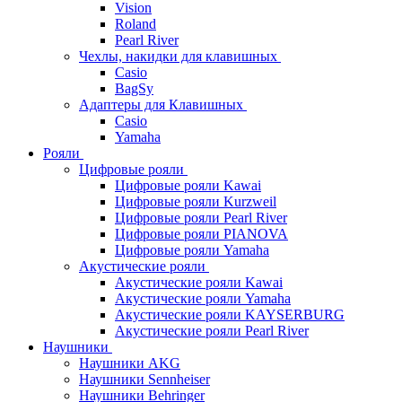
Vision
Roland
Pearl River
Чехлы, накидки для клавишных
Casio
BagSy
Адаптеры для Клавишных
Casio
Yamaha
Рояли
Цифровые рояли
Цифровые рояли Kawai
Цифровые рояли Kurzweil
Цифровые рояли Pearl River
Цифровые рояли PIANOVA
Цифровые рояли Yamaha
Акустические рояли
Акустические рояли Kawai
Акустические рояли Yamaha
Акустические рояли KAYSERBURG
Акустические рояли Pearl River
Наушники
Наушники AKG
Наушники Sennheiser
Наушники Behringer