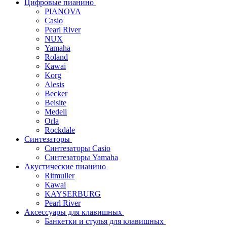
Цифровые пианино
PIANOVA
Casio
Pearl River
NUX
Yamaha
Roland
Kawai
Korg
Alesis
Becker
Beisite
Medeli
Orla
Rockdale
Синтезаторы
Синтезаторы Casio
Синтезаторы Yamaha
Акустические пианино
Ritmuller
Kawai
KAYSERBURG
Pearl River
Аксессуары для клавишных
Банкетки и стулья для клавишных