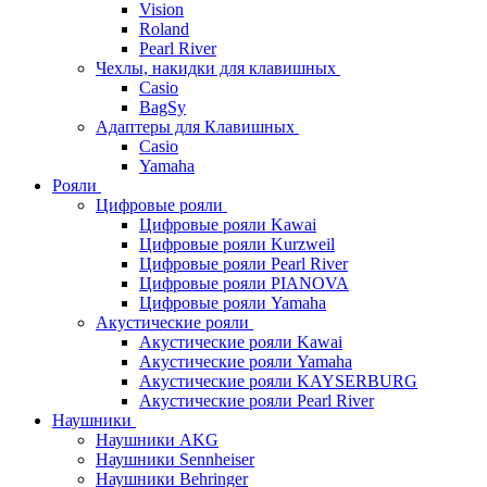
Vision
Roland
Pearl River
Чехлы, накидки для клавишных
Casio
BagSy
Адаптеры для Клавишных
Casio
Yamaha
Рояли
Цифровые рояли
Цифровые рояли Kawai
Цифровые рояли Kurzweil
Цифровые рояли Pearl River
Цифровые рояли PIANOVA
Цифровые рояли Yamaha
Акустические рояли
Акустические рояли Kawai
Акустические рояли Yamaha
Акустические рояли KAYSERBURG
Акустические рояли Pearl River
Наушники
Наушники AKG
Наушники Sennheiser
Наушники Behringer