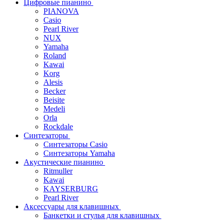
Цифровые пианино
PIANOVA
Casio
Pearl River
NUX
Yamaha
Roland
Kawai
Korg
Alesis
Becker
Beisite
Medeli
Orla
Rockdale
Синтезаторы
Синтезаторы Casio
Синтезаторы Yamaha
Акустические пианино
Ritmuller
Kawai
KAYSERBURG
Pearl River
Аксессуары для клавишных
Банкетки и стулья для клавишных