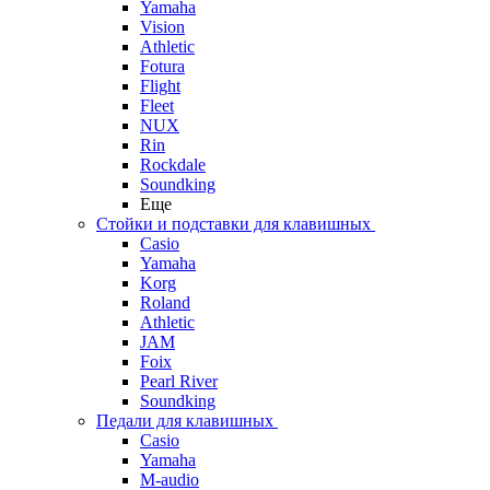
Yamaha
Vision
Athletic
Fotura
Flight
Fleet
NUX
Rin
Rockdale
Soundking
Еще
Стойки и подставки для клавишных
Casio
Yamaha
Korg
Roland
Athletic
JAM
Foix
Pearl River
Soundking
Педали для клавишных
Casio
Yamaha
M-audio