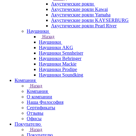
Акустические рояли
Акустические рояли Kawai
Акустические рояли Yamaha
Акустические рояли KAYSERBURG
Акустические рояли Pearl River
Наушники
Назад
Наушники
Наушники AKG
Наушники Sennheiser
Наушники Behringer
Наушники Mackie
Наушники Prodipe
Наушники Soundking
Компания
Назад
Компания
О компании
Наша Философия
Сертификаты
Отзывы
Офисы
Покупателю
Назад
Покупателю