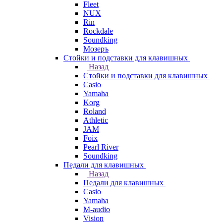
Fleet
NUX
Rin
Rockdale
Soundking
Мозеръ
Стойки и подставки для клавишных
Назад
Стойки и подставки для клавишных
Casio
Yamaha
Korg
Roland
Athletic
JAM
Foix
Pearl River
Soundking
Педали для клавишных
Назад
Педали для клавишных
Casio
Yamaha
M-audio
Vision