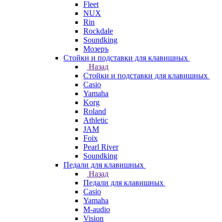
Fleet
NUX
Rin
Rockdale
Soundking
Мозеръ
Стойки и подставки для клавишных
Назад
Стойки и подставки для клавишных
Casio
Yamaha
Korg
Roland
Athletic
JAM
Foix
Pearl River
Soundking
Педали для клавишных
Назад
Педали для клавишных
Casio
Yamaha
M-audio
Vision