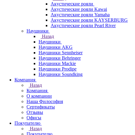
Акустические рояли
Акустические рояли Kawai
Акустические рояли Yamaha
Акустические рояли KAYSERBURG
Акустические рояли Pearl River
Наушники
Назад
Наушники
Наушники AKG
Наушники Sennheiser
Наушники Behringer
Наушники Mackie
Наушники Prodipe
Наушники Soundking
Компания
Назад
Компания
О компании
Наша Философия
Сертификаты
Отзывы
Офисы
Покупателю
Назад
Покупателю