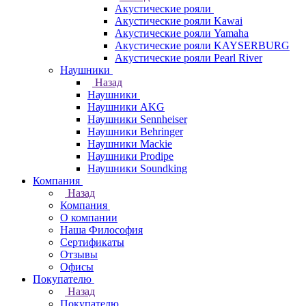
Акустические рояли
Акустические рояли Kawai
Акустические рояли Yamaha
Акустические рояли KAYSERBURG
Акустические рояли Pearl River
Наушники
Назад
Наушники
Наушники AKG
Наушники Sennheiser
Наушники Behringer
Наушники Mackie
Наушники Prodipe
Наушники Soundking
Компания
Назад
Компания
О компании
Наша Философия
Сертификаты
Отзывы
Офисы
Покупателю
Назад
Покупателю