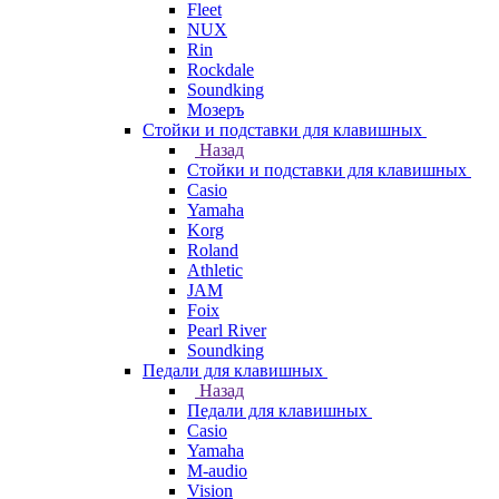
Fleet
NUX
Rin
Rockdale
Soundking
Мозеръ
Стойки и подставки для клавишных
Назад
Стойки и подставки для клавишных
Casio
Yamaha
Korg
Roland
Athletic
JAM
Foix
Pearl River
Soundking
Педали для клавишных
Назад
Педали для клавишных
Casio
Yamaha
M-audio
Vision