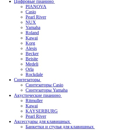
Цифровые пианино
PIANOVA
Casio
Pearl River
NUX
Yamaha
Roland
Kawai
Korg
Alesis
Becker
Beisite
Medeli
Orla
Rockdale
Синтезаторы
Синтезаторы Casio
Синтезаторы Yamaha
Акустические пианино
Ritmuller
Kawai
KAYSERBURG
Pearl River
Аксессуары для клавишных
Банкетки и стулья для клавишных