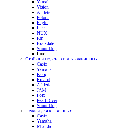
Yamaha
Vision
Athletic
Fotura
Flight
Fleet
NUX
Rin
Rockdale
Soundking
Еще
Стойки и подставки для клавишных
Casio
Yamaha
Korg
Roland
Athletic
JAM
Foix
Pearl River
Soundking
Педали для клавишных
Casio
Yamaha
M-audio