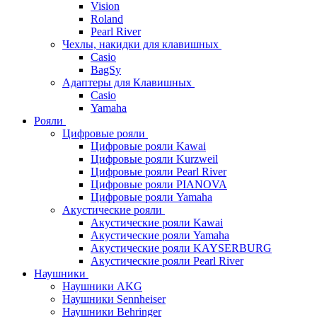
Vision
Roland
Pearl River
Чехлы, накидки для клавишных
Casio
BagSy
Адаптеры для Клавишных
Casio
Yamaha
Рояли
Цифровые рояли
Цифровые рояли Kawai
Цифровые рояли Kurzweil
Цифровые рояли Pearl River
Цифровые рояли PIANOVA
Цифровые рояли Yamaha
Акустические рояли
Акустические рояли Kawai
Акустические рояли Yamaha
Акустические рояли KAYSERBURG
Акустические рояли Pearl River
Наушники
Наушники AKG
Наушники Sennheiser
Наушники Behringer