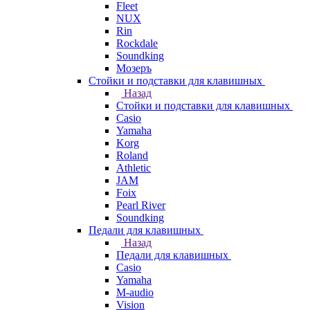
Fleet
NUX
Rin
Rockdale
Soundking
Мозеръ
Стойки и подставки для клавишных
Назад
Стойки и подставки для клавишных
Casio
Yamaha
Korg
Roland
Athletic
JAM
Foix
Pearl River
Soundking
Педали для клавишных
Назад
Педали для клавишных
Casio
Yamaha
M-audio
Vision