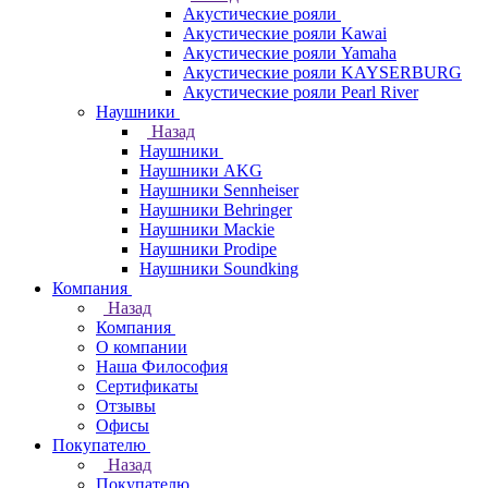
Акустические рояли
Акустические рояли Kawai
Акустические рояли Yamaha
Акустические рояли KAYSERBURG
Акустические рояли Pearl River
Наушники
Назад
Наушники
Наушники AKG
Наушники Sennheiser
Наушники Behringer
Наушники Mackie
Наушники Prodipe
Наушники Soundking
Компания
Назад
Компания
О компании
Наша Философия
Сертификаты
Отзывы
Офисы
Покупателю
Назад
Покупателю