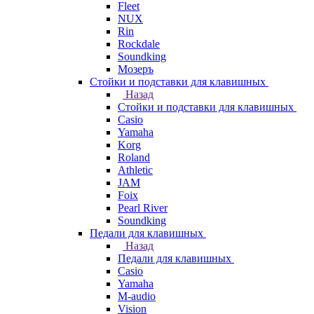
Fleet
NUX
Rin
Rockdale
Soundking
Мозеръ
Стойки и подставки для клавишных
Назад
Стойки и подставки для клавишных
Casio
Yamaha
Korg
Roland
Athletic
JAM
Foix
Pearl River
Soundking
Педали для клавишных
Назад
Педали для клавишных
Casio
Yamaha
M-audio
Vision