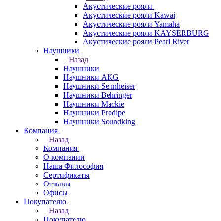
Акустические рояли
Акустические рояли Kawai
Акустические рояли Yamaha
Акустические рояли KAYSERBURG
Акустические рояли Pearl River
Наушники
Назад
Наушники
Наушники AKG
Наушники Sennheiser
Наушники Behringer
Наушники Mackie
Наушники Prodipe
Наушники Soundking
Компания
Назад
Компания
О компании
Наша Философия
Сертификаты
Отзывы
Офисы
Покупателю
Назад
Покупателю