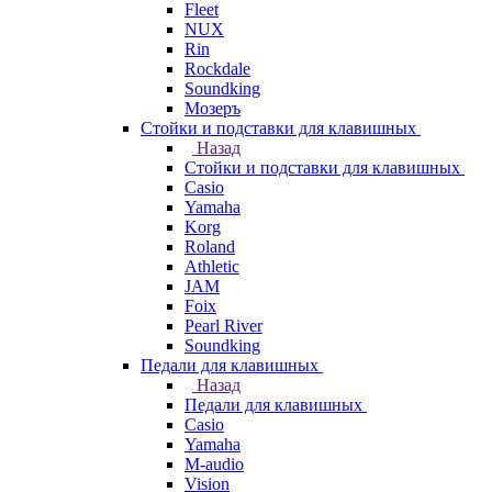
Fleet
NUX
Rin
Rockdale
Soundking
Мозеръ
Стойки и подставки для клавишных
Назад
Стойки и подставки для клавишных
Casio
Yamaha
Korg
Roland
Athletic
JAM
Foix
Pearl River
Soundking
Педали для клавишных
Назад
Педали для клавишных
Casio
Yamaha
M-audio
Vision