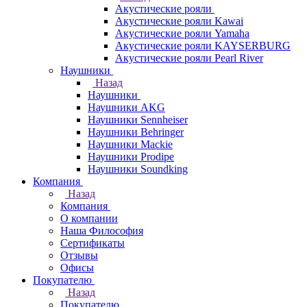
Акустические рояли
Акустические рояли Kawai
Акустические рояли Yamaha
Акустические рояли KAYSERBURG
Акустические рояли Pearl River
Наушники
Назад
Наушники
Наушники AKG
Наушники Sennheiser
Наушники Behringer
Наушники Mackie
Наушники Prodipe
Наушники Soundking
Компания
Назад
Компания
О компании
Наша Философия
Сертификаты
Отзывы
Офисы
Покупателю
Назад
Покупателю