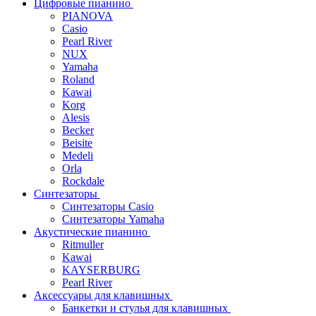
Цифровые пианино
PIANOVA
Casio
Pearl River
NUX
Yamaha
Roland
Kawai
Korg
Alesis
Becker
Beisite
Medeli
Orla
Rockdale
Синтезаторы
Синтезаторы Casio
Синтезаторы Yamaha
Акустические пианино
Ritmuller
Kawai
KAYSERBURG
Pearl River
Аксессуары для клавишных
Банкетки и стулья для клавишных