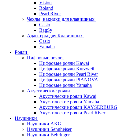
Vision
Roland
Pearl River
Чехлы, накидки для клавишных
Casio
BagSy
Адаптеры для Клавишных
Casio
Yamaha
Рояли
Цифровые рояли
Цифровые рояли Kawai
Цифровые рояли Kurzweil
Цифровые рояли Pearl River
Цифровые рояли PIANOVA
Цифровые рояли Yamaha
Акустические рояли
Акустические рояли Kawai
Акустические рояли Yamaha
Акустические рояли KAYSERBURG
Акустические рояли Pearl River
Наушники
Наушники AKG
Наушники Sennheiser
Наушники Behringer