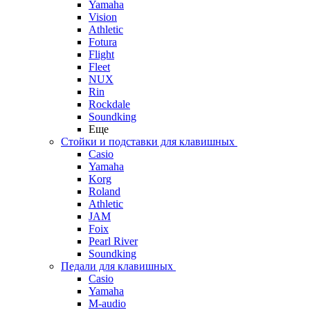
Yamaha
Vision
Athletic
Fotura
Flight
Fleet
NUX
Rin
Rockdale
Soundking
Еще
Стойки и подставки для клавишных
Casio
Yamaha
Korg
Roland
Athletic
JAM
Foix
Pearl River
Soundking
Педали для клавишных
Casio
Yamaha
M-audio