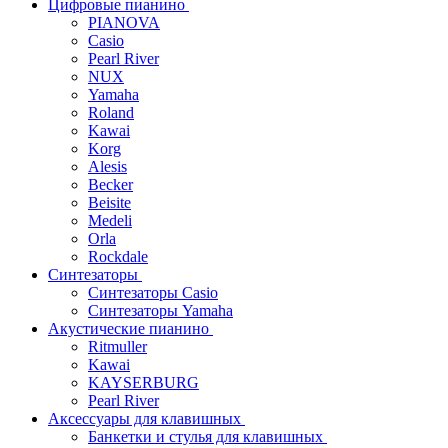
Цифровые пианино
PIANOVA
Casio
Pearl River
NUX
Yamaha
Roland
Kawai
Korg
Alesis
Becker
Beisite
Medeli
Orla
Rockdale
Синтезаторы
Синтезаторы Casio
Синтезаторы Yamaha
Акустические пианино
Ritmuller
Kawai
KAYSERBURG
Pearl River
Аксессуары для клавишных
Банкетки и стулья для клавишных