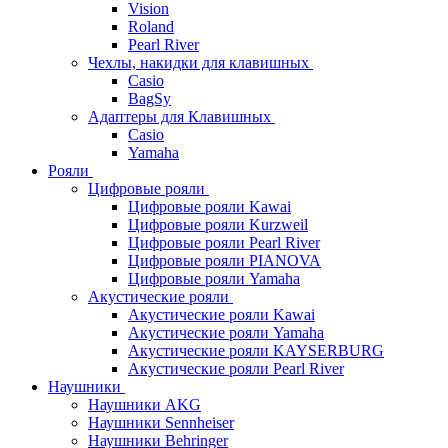
Vision
Roland
Pearl River
Чехлы, накидки для клавишных
Casio
BagSy
Адаптеры для Клавишных
Casio
Yamaha
Рояли
Цифровые рояли
Цифровые рояли Kawai
Цифровые рояли Kurzweil
Цифровые рояли Pearl River
Цифровые рояли PIANOVA
Цифровые рояли Yamaha
Акустические рояли
Акустические рояли Kawai
Акустические рояли Yamaha
Акустические рояли KAYSERBURG
Акустические рояли Pearl River
Наушники
Наушники AKG
Наушники Sennheiser
Наушники Behringer