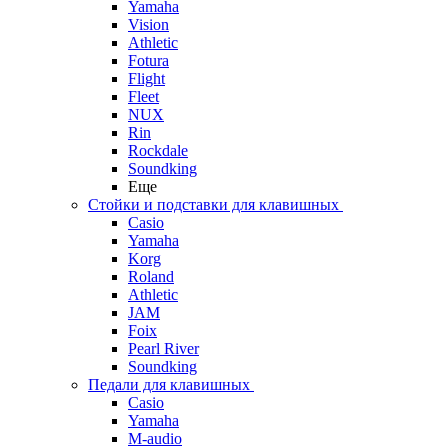
Yamaha
Vision
Athletic
Fotura
Flight
Fleet
NUX
Rin
Rockdale
Soundking
Еще
Стойки и подставки для клавишных
Casio
Yamaha
Korg
Roland
Athletic
JAM
Foix
Pearl River
Soundking
Педали для клавишных
Casio
Yamaha
M-audio