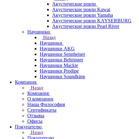
Акустические рояли
Акустические рояли Kawai
Акустические рояли Yamaha
Акустические рояли KAYSERBURG
Акустические рояли Pearl River
Наушники
Назад
Наушники
Наушники AKG
Наушники Sennheiser
Наушники Behringer
Наушники Mackie
Наушники Prodipe
Наушники Soundking
Компания
Назад
Компания
О компании
Наша Философия
Сертификаты
Отзывы
Офисы
Покупателю
Назад
Покупателю