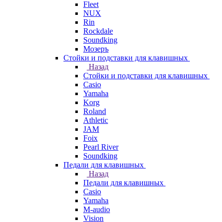
Fleet
NUX
Rin
Rockdale
Soundking
Мозеръ
Стойки и подставки для клавишных
Назад
Стойки и подставки для клавишных
Casio
Yamaha
Korg
Roland
Athletic
JAM
Foix
Pearl River
Soundking
Педали для клавишных
Назад
Педали для клавишных
Casio
Yamaha
M-audio
Vision